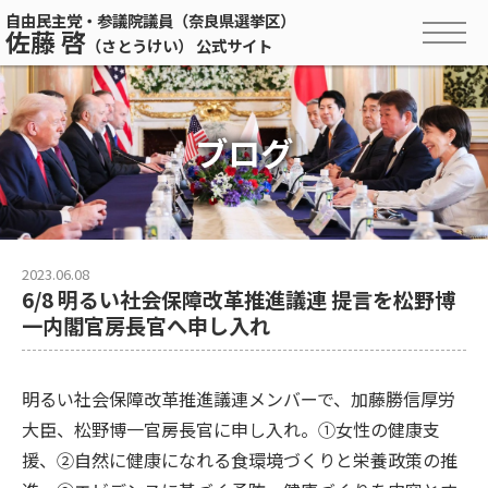
自由民主党・参議院議員（奈良県選挙区）
佐藤 啓
（さとうけい） 公式サイト
ブログ
2023.06.08
6/8 明るい社会保障改革推進議連 提言を松野博
一内閣官房長官へ申し入れ
明るい社会保障改革推進議連メンバーで、加藤勝信厚労
大臣、松野博一官房長官に申し入れ。①女性の健康支
援、②自然に健康になれる食環境づくりと栄養政策の推