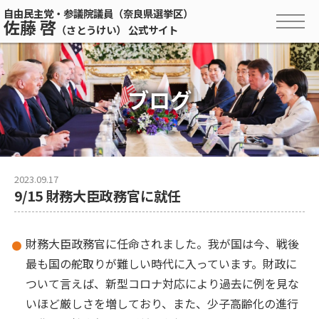
自由民主党・参議院議員（奈良県選挙区）
佐藤 啓
（さとうけい） 公式サイト
ブログ
2023.09.17
9/15 財務大臣政務官に就任
財務大臣政務官に任命されました。我が国は今、戦後
最も国の舵取りが難しい時代に入っています。財政に
ついて言えば、新型コロナ対応により過去に例を見な
いほど厳しさを増しており、また、少子高齢化の進行