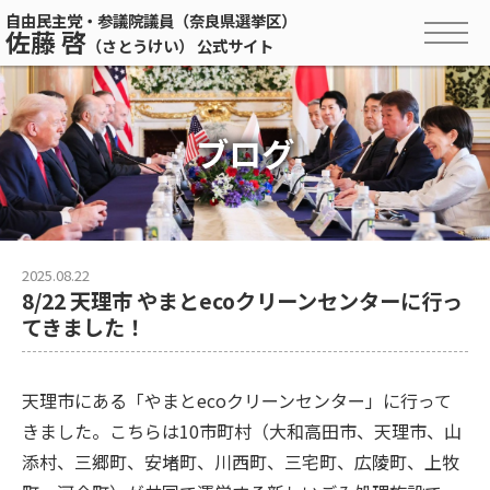
自由民主党・参議院議員（奈良県選挙区）
佐藤 啓
（さとうけい） 公式サイト
ブログ
2025.08.22
8/22 天理市 やまとecoクリーンセンターに行っ
てきました！
天理市にある「やまとecoクリーンセンター」に行って
きました。こちらは10市町村（大和高田市、天理市、山
添村、三郷町、安堵町、川西町、三宅町、広陵町、上牧