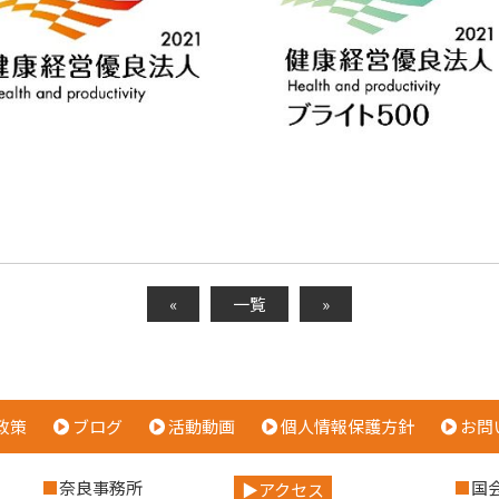
«
一覧
»
政策
ブログ
活動動画
個人情報保護方針
お問
）
奈良事務所
国
アクセス